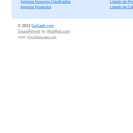
Ingresar Anuncios Clasificados
Listado de Pr
Ingresar Productos
Listado de Ca
© 2012
GuGadir.com
GrupoRimont
by
WopRed.com
Visite :
PrecioBuscado.com