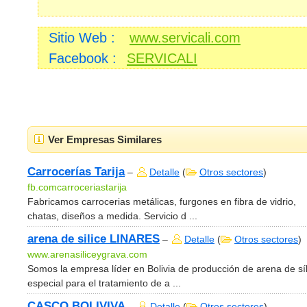
Sitio Web :
www.servicali.com
Facebook :
SERVICALI
Ver Empresas Similares
Carrocerías Tarija
–
Detalle
(
Otros sectores
)
fb.comcarroceriastarija
Fabricamos carrocerias metálicas, furgones en fibra de vidrio,
chatas, diseños a medida. Servicio d ...
arena de silice LINARES
–
Detalle
(
Otros sectores
)
www.arenasiliceygrava.com
Somos la empresa líder en Bolivia de producción de arena de síl
especial para el tratamiento de a ...
CASCO BOLIVIVA
–
Detalle
(
Otros sectores
)