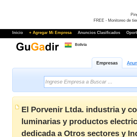
Pin
FREE - Monitoreo de tie
Inicio
+ Agregar Mi Empresa
Anuncios Clasificados
Opor
Bolivia
Empresas
Anun
El Porvenir Ltda. industria y c
luminarias y productos electr
dedicada a Otros sectores y In