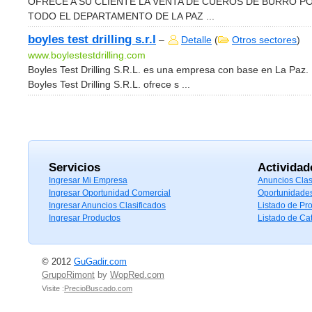
OFRECE A SU CLIENTE LA VENTA DE CUEROS DE BURRO P
TODO EL DEPARTAMENTO DE LA PAZ ...
boyles test drilling s.r.l
–
Detalle
(
Otros sectores
)
www.boylestestdrilling.com
Boyles Test Drilling S.R.L. es una empresa con base en La Paz.
Boyles Test Drilling S.R.L. ofrece s ...
Servicios
Actividad
Ingresar Mi Empresa
Anuncios Clas
Ingresar Oportunidad Comercial
Oportunidade
Ingresar Anuncios Clasificados
Listado de Pr
Ingresar Productos
Listado de Ca
© 2012
GuGadir.com
GrupoRimont
by
WopRed.com
Visite :
PrecioBuscado.com