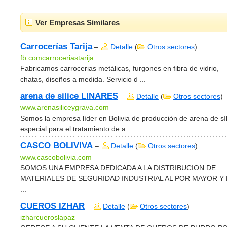
Ver Empresas Similares
Carrocerías Tarija
–
Detalle
(
Otros sectores
)
fb.comcarroceriastarija
Fabricamos carrocerias metálicas, furgones en fibra de vidrio,
chatas, diseños a medida. Servicio d ...
arena de silice LINARES
–
Detalle
(
Otros sectores
)
www.arenasiliceygrava.com
Somos la empresa líder en Bolivia de producción de arena de síl
especial para el tratamiento de a ...
CASCO BOLIVIVA
–
Detalle
(
Otros sectores
)
www.cascobolivia.com
SOMOS UNA EMPRESA DEDICADA A LA DISTRIBUCION DE
MATERIALES DE SEGURIDAD INDUSTRIAL AL POR MAYOR Y
...
CUEROS IZHAR
–
Detalle
(
Otros sectores
)
izharcueroslapaz