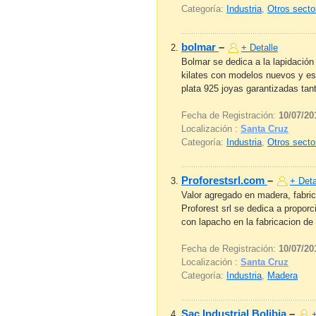
Categoría:
Industria
,
Otros secto
bolmar
–
+ Detalle
Bolmar se dedica a la lapidació
kilates con modelos nuevos y esc
plata 925 joyas garantizadas tant
Fecha de Registración:
10/07/20
Localización :
Santa Cruz
Categoría:
Industria
,
Otros secto
Proforestsrl.com
–
+ Deta
Valor agregado en madera, fabri
Proforest srl se dedica a propor
con lapacho en la fabricacion de 
Fecha de Registración:
10/07/20
Localización :
Santa Cruz
Categoría:
Industria
,
Madera
Sac Industrial Bolibia
–
+