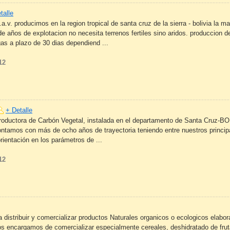
talle
.v. producimos en la region tropical de santa cruz de la sierra - bolivia la ma
de años de explotacion no necesita terrenos fertiles sino aridos. produccion d
egas a plazo de 30 dias dependiend ...
12
+ Detalle
oductora de Carbón Vegetal, instalada en el departamento de Santa Cruz-BOL
ontamos con más de ocho años de trayectoria teniendo entre nuestros principa
orientación en los parámetros de ...
12
distribuir y comercializar productos Naturales organicos o ecologicos elabo
os encargamos de comercializar especialmente cereales, deshidratado de fru