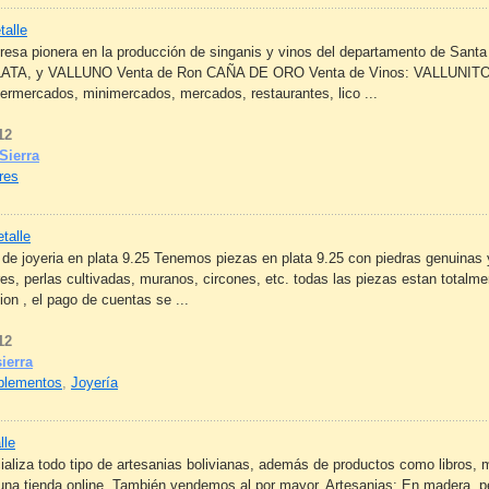
talle
sa pionera en la producción de singanis y vinos del departamento de Santa 
PLATA, y VALLUNO Venta de Ron CAÑA DE ORO Venta de Vinos: VALLUNITO V
ermercados, minimercados, mercados, restaurantes, lico ...
12
Sierra
res
talle
s de joyeria en plata 9.25 Tenemos piezas en plata 9.25 con piedras genuina
es, perlas cultivadas, muranos, circones, etc. todas las piezas estan totalme
ion , el pago de cuentas se ...
12
sierra
mplementos
,
Joyería
lle
iza todo tipo de artesanias bolivianas, además de productos como libros, 
una tienda online. También vendemos al por mayor. Artesanias: En madera, pe