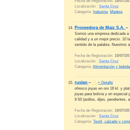
Fecha de Registración:
10/07/20
Localización :
Santa Cruz
Categoría:
Industria
,
Madera
Proveedora de Maiz S.A.
–
Somos una empresa dedicada a la
calidad y a un mejor precio. 10 
sentido de la palabra. Nuestros 
Fecha de Registración:
10/07/20
Localización :
Santa Cruz
Categoría:
Alimentación y bebid
ruslan
–
+ Detalle
ofresco joyas en oro 18 kl. y pla
joyas.para bolivia y en especial 
9.50 (anillos, dijes, pendientes, a
Fecha de Registración:
10/07/20
Localización :
Santa Cruz
Categoría:
Textil, calzado y co