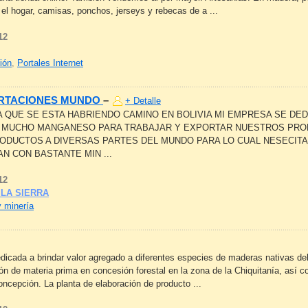
 el hogar, camisas, ponchos, jerseys y rebecas de a ...
12
ión
,
Portales Internet
ORTACIONES MUNDO
–
+ Detalle
QUE SE ESTA HABRIENDO CAMINO EN BOLIVIA MI EMPRESA SE DEDI
 MUCHO MANGANESO PARA TRABAJAR Y EXPORTAR NUESTROS PRO
DUCTOS A DIVERSAS PARTES DEL MUNDO PARA LO CUAL NESECITA
AN CON BASTANTE MIN ...
12
 LA SIERRA
y minería
icada a brindar valor agregado a diferentes especies de maderas nativas del t
n de materia prima en concesión forestal en la zona de la Chiquitanía, así 
oncepción. La planta de elaboración de producto ...