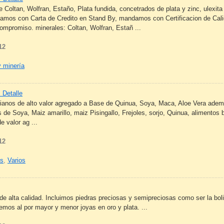
e Coltan, Wolfran, Estaño, Plata fundida, concetrados de plata y zinc, ulexita
ajamos con Carta de Credito en Stand By, mandamos con Certificacion de Cali
ompromiso. minerales: Coltan, Wolfran, Estañ ...
12
y minería
 Detalle
ianos de alto valor agregado a Base de Quinua, Soya, Maca, Aloe Vera adem
de Soya, Maiz amarillo, maiz Pisingallo, Frejoles, sorjo, Quinua, alimentos
 valor ag ...
12
as
,
Varios
e alta calidad. Incluimos piedras preciosas y semipreciosas como ser la bolivi
mos al por mayor y menor joyas en oro y plata. ...