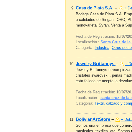
Casa de Plata S.A.
–
+ De
Bodega Casa de Plata S.A. Empre
o calidades de Singani: ORO, 
monovarietal Syrah. Venta a Sup
Fecha de Registración:
10/07/20
Localización :
Santa Cruz de la 
Categoría:
Industria
,
Otros secto
Jewelry Brittannys
–
+ De
Jewelry Btittannys ofrece pieza
cristales swarovski , perlas madr
esta fallada se acepta la devoluc
Fecha de Registración:
10/07/20
Localización :
santa cruz de la 
Categoría:
Textil, calzado y co
BolivianArtStore
–
+ Deta
Somos una empresa que comercial
musicales, textiles, etc. Somos 