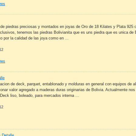
res
n de piedras preciosas y montados en joyas de Oro de 18 Kilates y Plata 925 
lusivos, tenemos las piedras Bolivianita que es uns piedra que es unica de 
o por la calidad de las joya como en ...
12
res
lle
cacion de deck, parquet, entablonado y molduras en general con equipos de a
cionar valor agregado a maderas duras originarias de Bolivia. Actualmente no
Deck liso, boleado, para mercados interna ...
12
 Detalle