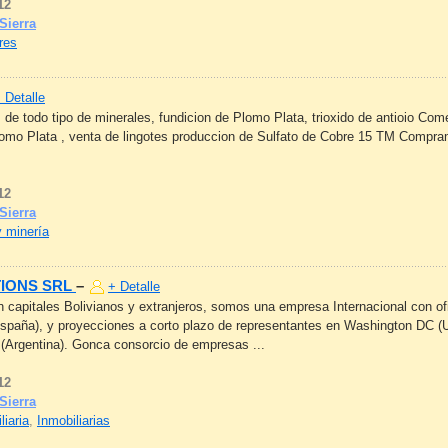
12
Sierra
res
 Detalle
de todo tipo de minerales, fundicion de Plomo Plata, trioxido de antioio Co
lomo Plata , venta de lingotes produccion de Sulfato de Cobre 15 TM Compra
12
Sierra
y minería
IONS SRL
–
+ Detalle
capitales Bolivianos y extranjeros, somos una empresa Internacional con of
spaña), y proyecciones a corto plazo de representantes en Washington DC (
 (Argentina). Gonca consorcio de empresas ...
12
Sierra
liaria
,
Inmobiliarias