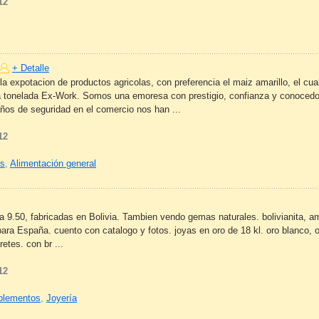
12
+ Detalle
 expotacion de productos agricolas, con preferencia el maiz amarillo, el cu
la tonelada Ex-Work. Somos una emoresa con prestigio, confianza y conocedor
años de seguridad en el comercio nos han ...
12
as
,
Alimentación general
ta 9.50, fabricadas en Bolivia. Tambien vendo gemas naturales. bolivianita, ama
para España. cuento con catalogo y fotos. joyas en oro de 18 kl. oro blanco, o
retes. con br ...
12
mplementos
,
Joyería