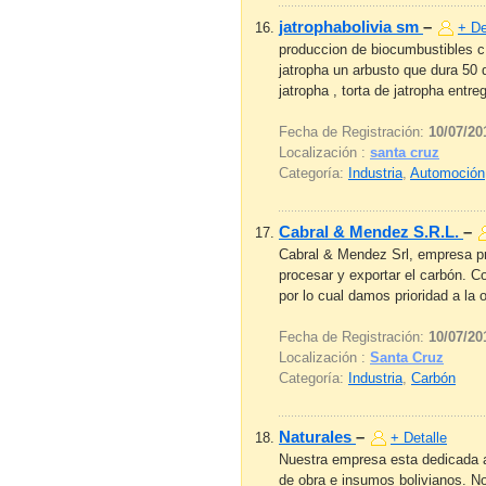
jatrophabolivia sm
–
+ De
produccion de biocumbustibles c.a
jatropha un arbusto que dura 50 
jatropha , torta de jatropha entr
Fecha de Registración:
10/07/20
Localización :
santa cruz
Categoría:
Industria
,
Automoción
Cabral & Mendez S.R.L.
–
Cabral & Mendez Srl, empresa pr
procesar y exportar el carbón. C
por lo cual damos prioridad a la 
Fecha de Registración:
10/07/20
Localización :
Santa Cruz
Categoría:
Industria
,
Carbón
Naturales
–
+ Detalle
Nuestra empresa esta dedicada a 
de obra e insumos bolivianos. N