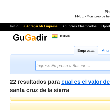
Pin
FREE - Monitoreo de tie
Inicio
+ Agregar Mi Empresa
Anuncios Clasificados
Opor
Bolivia
Empresas
Anun
22 resultados para
cual es el valor d
santa cruz de la sierra