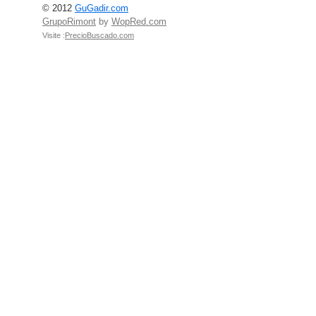
© 2012
GuGadir.com
GrupoRimont
by
WopRed.com
Visite :
PrecioBuscado.com