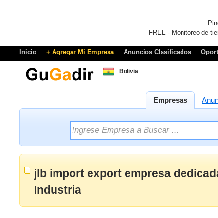
Pin
FREE - Monitoreo de tie
Inicio
+ Agregar Mi Empresa
Anuncios Clasificados
Opor
Bolivia
Empresas
Anun
jlb import export empresa dedicad
Industria