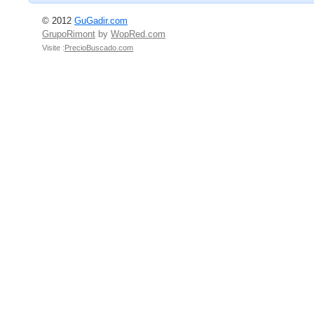
© 2012
GuGadir.com
GrupoRimont
by
WopRed.com
Visite :
PrecioBuscado.com