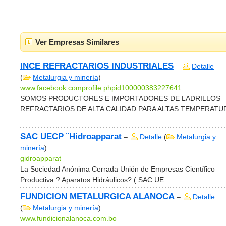
Ver Empresas Similares
INCE REFRACTARIOS INDUSTRIALES
–
Detalle
(
Metalurgia y minería
)
www.facebook.comprofile.phpid100000383227641
SOMOS PRODUCTORES E IMPORTADORES DE LADRILLOS
REFRACTARIOS DE ALTA CALIDAD PARA ALTAS TEMPERATU
...
SAC UECP ¨Hidroapparat
–
Detalle
(
Metalurgia y
minería
)
gidroapparat
La Sociedad Anónima Cerrada Unión de Empresas Científico
Productiva ? Aparatos Hidráulicos? ( SAC UE ...
FUNDICION METALURGICA ALANOCA
–
Detalle
(
Metalurgia y minería
)
www.fundicionalanoca.com.bo