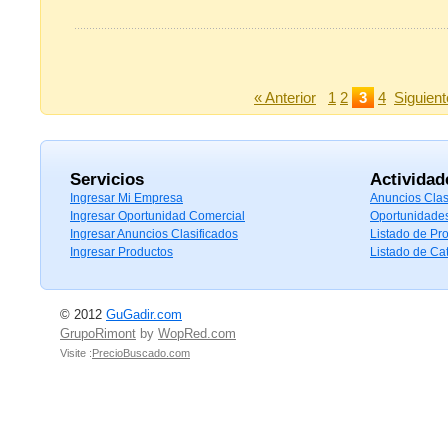
« Anterior
1
2
3
4
Siguient
Servicios
Actividad
Ingresar Mi Empresa
Anuncios Clas
Ingresar Oportunidad Comercial
Oportunidade
Ingresar Anuncios Clasificados
Listado de Pr
Ingresar Productos
Listado de Ca
© 2012
GuGadir.com
GrupoRimont
by
WopRed.com
Visite :
PrecioBuscado.com