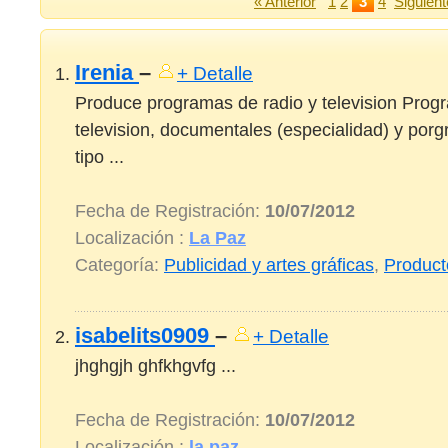
« Anterior
1
2
3
4
Siguient
Irenia
–
+ Detalle
Produce programas de radio y television Prog
television, documentales (especialidad) y porg
tipo ...
Fecha de Registración:
10/07/2012
Localización :
La Paz
Categoría:
Publicidad y artes gráficas
,
Product
isabelits0909
–
+ Detalle
jhghgjh ghfkhgvfg ...
Fecha de Registración:
10/07/2012
Localización :
la paz