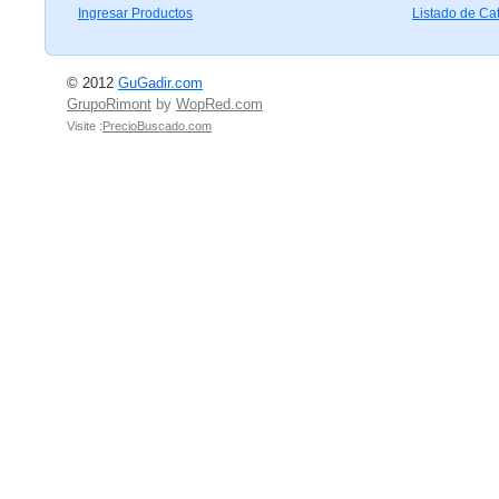
Ingresar Productos
Listado de Ca
© 2012
GuGadir.com
GrupoRimont
by
WopRed.com
Visite :
PrecioBuscado.com