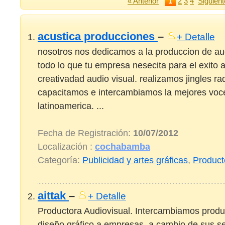
« Anterior
1
2
3
4
Siguient
acustica producciones
–
+ Detalle
nosotros nos dedicamos a la produccion de aud
todo lo que tu empresa nesecita para el exito a
creativadad audio visual. realizamos jingles rad
capacitamos e intercambiamos la mejores voce
latinoamerica. ...
Fecha de Registración:
10/07/2012
Localización :
cochabamba
Categoría:
Publicidad y artes gráficas
,
Product
aittak
–
+ Detalle
Productora Audiovisual. Intercambiamos produ
diseño gráfico a empresas, a cambio de sus se