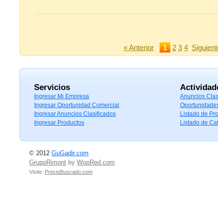
« Anterior
1
2
3
4
Siguient
Servicios
Actividad
Ingresar Mi Empresa
Anuncios Clas
Ingresar Oportunidad Comercial
Oportunidade
Ingresar Anuncios Clasificados
Listado de Pr
Ingresar Productos
Listado de Ca
© 2012
GuGadir.com
GrupoRimont
by
WopRed.com
Visite :
PrecioBuscado.com