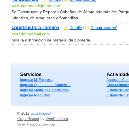
www.cabanasdejatata.com
Se Construyen y Reparan Cabañas de Jatata además de: Parq
Infantiles, churraqueras y Sombrillas. ...
constructora romero
–
Detalle
(
Constructoras
)
rolando0hotmail.com
psra la distribucion de material de plomeria ...
Servicios
Actividad
Ingresar Mi Empresa
Anuncios Clas
Ingresar Oportunidad Comercial
Oportunidade
Ingresar Anuncios Clasificados
Listado de Pr
Ingresar Productos
Listado de Ca
© 2012
GuGadir.com
GrupoRimont
by
WopRed.com
Visite :
PrecioBuscado.com