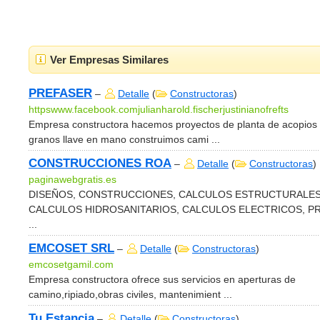
Ver Empresas Similares
PREFASER
–
Detalle
(
Constructoras
)
httpswww.facebook.comjulianharold.fischerjustinianofrefts
Empresa constructora hacemos proyectos de planta de acopios
granos llave en mano construimos cami ...
CONSTRUCCIONES ROA
–
Detalle
(
Constructoras
)
paginawebgratis.es
DISEÑOS, CONSTRUCCIONES, CALCULOS ESTRUCTURALES
CALCULOS HIDROSANITARIOS, CALCULOS ELECTRICOS, P
...
EMCOSET SRL
–
Detalle
(
Constructoras
)
emcosetgamil.com
Empresa constructora ofrece sus servicios en aperturas de
camino,ripiado,obras civiles, mantenimient ...
Tu Estancia
–
Detalle
(
Constructoras
)